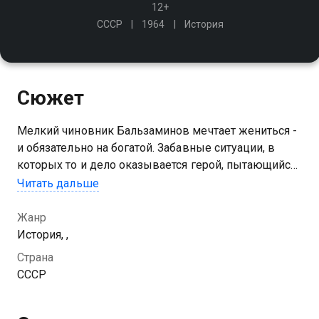
12+
СССР
1964
История
Сюжет
Мелкий чиновник Бальзаминов мечтает жениться -
и обязательно на богатой. Забавные ситуации, в
которых то и дело оказывается герой, пытающийся
найти невесту, составляют сюжет одной из
Читать дальше
популярнейших отечественных кинолент
Жанр
История, ,
Страна
СССР