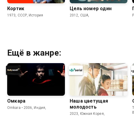
Кортик
Цель номер один
1973, СССР, История
2012, США,
P
Ещё в жанре:
Омкара
Наша цветущая
молодость
Omkara • 2006, Индия,
T
2023, Южная Корея,