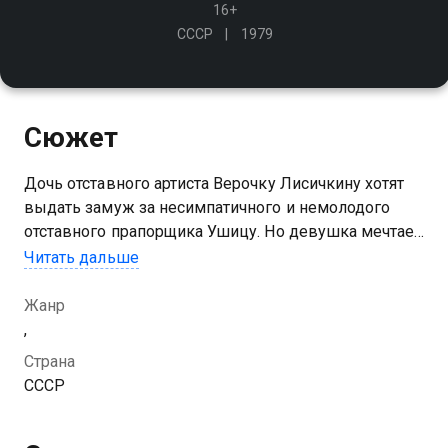
16+
СССР
1979
Сюжет
Дочь отставного артиста Верочку Лисичкину хотят
выдать замуж за несимпатичного и немолодого
отставного прапорщика Ушицу. Но девушка мечтает
стать артисткой и буквально бредит водевилем
Читать дальше
Жанр
,
Страна
СССР