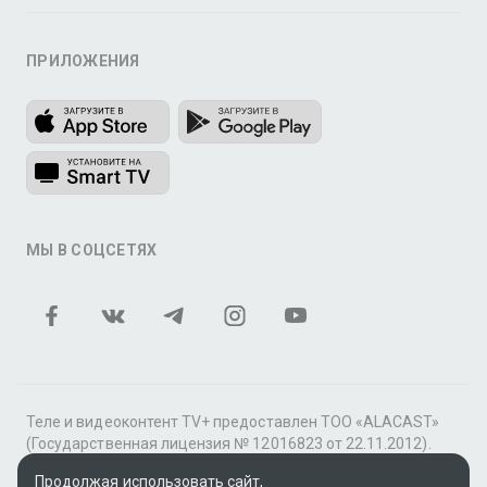
ПРИЛОЖЕНИЯ
МЫ В СОЦСЕТЯХ
Теле и видеоконтент TV+ предоставлен ТОО «ALACAST»
(Государственная лицензия № 12016823 от 22.11.2012).
В рамках услуги «Видео по подписке» для «Пакета
Продолжая использовать сайт,