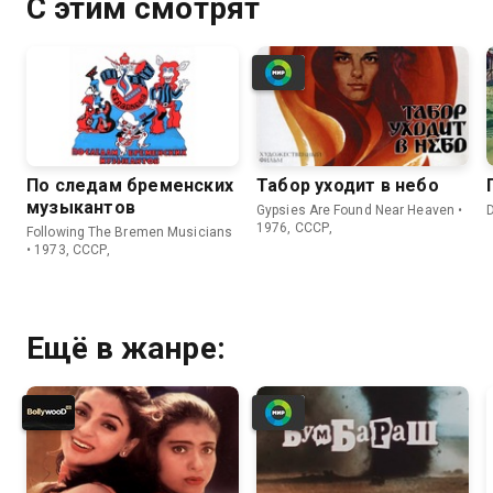
С этим смотрят
По следам бременских
Табор уходит в небо
музыкантов
Gypsies Are Found Near Heaven •
D
1976, СССР,
Following The Bremen Musicians
• 1973, СССР,
Ещё в жанре: