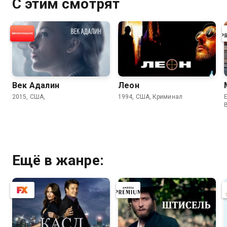
С этим смотрят
Век Адалин
Леон
2015, США,
1994, США, Криминал
E
Ещё в жанре: