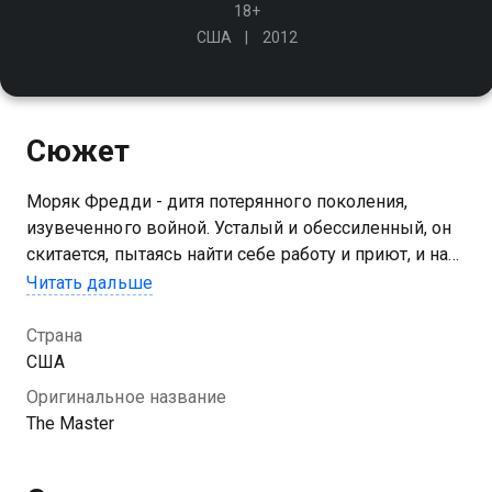
18+
США
2012
Сюжет
Моряк Фредди - дитя потерянного поколения,
изувеченного войной. Усталый и обессиленный, он
скитается, пытаясь найти себе работу и приют, и на
своем пути встречает создателя новой секты. К
Читать дальше
удивлению прихожан, тот делает Фредди главным
помощником…
Страна
США
Оригинальное название
The Master