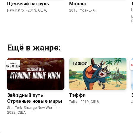
Щенячий патруль
Моланг
Paw Patrol • 2013, США,
2015, Франция,
L
Ещё в жанре:
Звёздный путь:
Тэффи
Странные новые миры
Taffy • 2019, США,
J
Star Trek: Strange New Worlds •
2022, США,