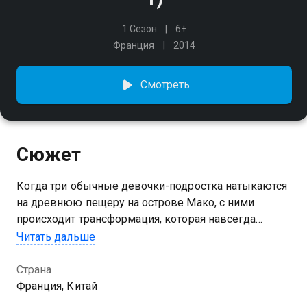
1 Сезон
6+
Франция
2014
Смотреть
Сюжет
Когда три обычные девочки-подростка натыкаются
на древнюю пещеру на острове Мако, с ними
происходит трансформация, которая навсегда
изменит их жизни. Теперь они, коснувшись воды,
Читать дальше
превращаются в русалок
Страна
Посмотреть онлайн 1 сезон сериала H2O: Остров
Франция, Китай
русалок вы можете совершенно бесплатно в