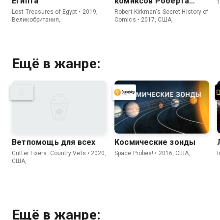
Египта
комиксов Роберта
Киркмана
Lost Treasures of Egypt • 2019,
Robert Kirkman's Secret History of
Великобритания,
Comics • 2017, США,
Ещё в жанре:
Ветпомощь для всех
Космические зонды
Critter Fixers: Country Vets • 2020,
Space Probes! • 2016, США,
США,
Ещё в жанре: