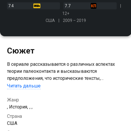
7.4
7.7
12+
США
2009 – 2019
Сюжет
В сериале рассказывается о различных аспектах
теории палеоконтакта и высказываются
предположения, что исторические тексты,
археологические свидетельства и легенды народов
Читать дальше
мира содержат доказательства контактов человека
с внеземными цивилизациями
Жанр
, История, , ,
Посмотреть онлайн 8 сезон сериала Древние
Страна
пришельцы вы можете совершенно бесплатно в
США
хорошем HD качестве на Казахтелеком