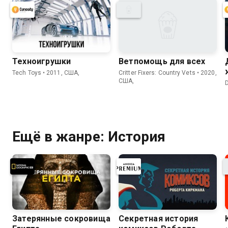
Техноигрушки
Ветпомощь для всех
Tech Toys • 2011, США,
Critter Fixers: Country Vets • 2020,
США,
Ещё в жанре: История
Затерянные сокровища
Секретная история