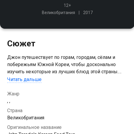
12+
Великобритания
2017
Сюжет
Джон путешествует по горам, городам, сёлам и
побережьям Южной Кореи, чтобы досконально
изучить некоторые из лучших блюд этой страны.
Затем на своей кухне в Сеуле он создаёт
Читать дальше
собственную версию традиционных корейских
блюд, добавив нотку современности
Жанр
, ,
Посмотреть онлайн 1 сезон сериала Корея Джона
Страна
Торода вы можете совершенно бесплатно в
Великобритания
хорошем HD качестве на Казахтелеком
Оригинальное название