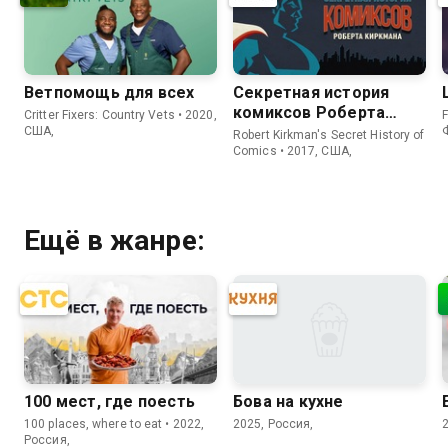
Ветпомощь для всех
Секретная история
комиксов Роберта
Critter Fixers: Country Vets • 2020,
F
Киркмана
США,
Robert Kirkman's Secret History of
Comics • 2017, США,
Ещё в жанре:
100 мест, где поесть
Бова на кухне
100 places, where to eat • 2022,
2025, Россия,
Россия,