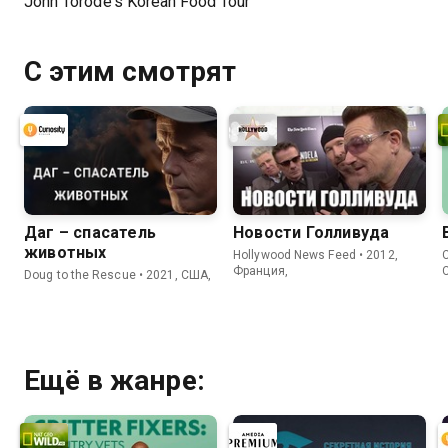
John Torode's Korean Food Tour
С этим смотрят
Даг – спасатель
Новости Голливуда
животных
Hollywood News Feed • 2012,
C
Франция,
Doug to the Rescue • 2021, США,
Ещё в жанре: