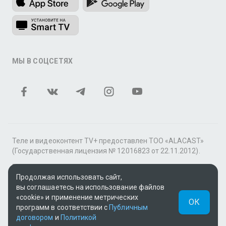
МЫ В СОЦСЕТЯХ
Теле и видеоконтент TV+ предоставлен ТОО «ALACAST»
(Государственная лицензия № 12016823 от 22.11.2012).
В рамках услуги «Видео по подписке» для «Пакета
Продолжая использовать сайт,
фильмов и сериалов tv+» контент предоставляется
вы соглашаетесь на использование файлов
онлайн-кинотеатром MEGOGO.
«cookie» и применение метрических
ОК
Поддержка: tvplus@telecom.kz
программ в соответствии с
Публичным
договором
и
Политикой
UUID: 479fe275-9f99-483a-8e5a-abf8de4ce3fd