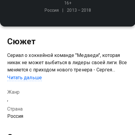
16+
Россия
2013 – 2018
Сюжет
Сериал о хоккейной команде "Медведи", которая
никак не может выбиться в лидеры своей лиги. Все
меняется с приходом нового тренера - Сергея
Макеева, в прошлом блестящего игрока,
Читать дальше
отказавшегося от профессионального спорта из-за
травмы
Жанр
,
Посмотреть онлайн 4 сезон сериала Молодёжка вы
Страна
можете совершенно бесплатно в хорошем HD
Россия
качестве на Казахтелеком