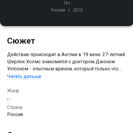
16+
Россия
2013
Сюжет
Действие происходит в Англии в 19 веке. 27-летний
Шерлок Холмс знакомится с доктором Джоном
Уотсоном - опытным врачом, который только что
вернулся с войны в Афганистане. Ватсон с
Читать дальше
удивлением узнает, что его новый друг - частный
детектив
Жанр
, ,
Посмотреть онлайн 2 сезон сериала Шерлок Холмс
Страна
вы можете совершенно бесплатно в хорошем HD
Россия
качестве на Казахтелеком