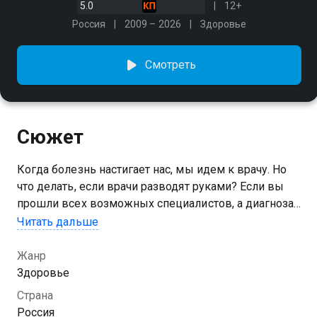
5.0
12+
Россия
2009 – 2026
Здоровье
Смотреть
Сюжет
Когда болезнь настигает нас, мы идем к врачу. Но
что делать, если врачи разводят руками? Если вы
прошли всех возможных специалистов, а диагноза
так и нет? И никто не знает, чем вы больны… В этих
Читать дальше
случаях на помощь придет эта программа
Жанр
Здоровье
Страна
Россия