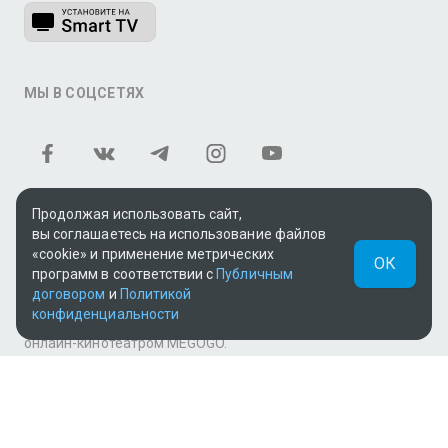
МЫ В СОЦСЕТЯХ
Продолжая использовать сайт,
вы соглашаетесь на использование файлов
Теле и видеоконтент TV+ предоставлен ТОО «ALACAST»
«cookie» и применение метрических
ОК
(Государственная лицензия № 12016823 от 22.11.2012).
программ в соответствии с
Публичным
договором
и
Политикой
В рамках услуги «Видео по подписке» для «Пакета
конфиденциальности
фильмов и сериалов tv+» контент предоставляется
онлайн-кинотеатром MEGOGO.
Поддержка: tvplus@telecom.kz
UUID: 826a8995-8b45-4a55-8db0-9b215a883d34
v3.9.15
|
SSR