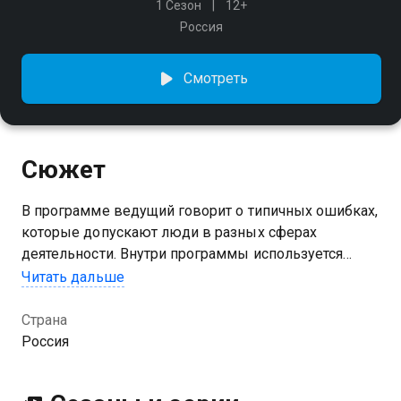
1 Сезон
12+
Россия
Смотреть
Сюжет
В программе ведущий говорит о типичных ошибках,
которые допускают люди в разных сферах
деятельности. Внутри программы используется
наглядное видео топовых ошибок. Как надо делать
Читать дальше
правильно, рассказывает приглашённый в студию
эксперт
Страна
Россия