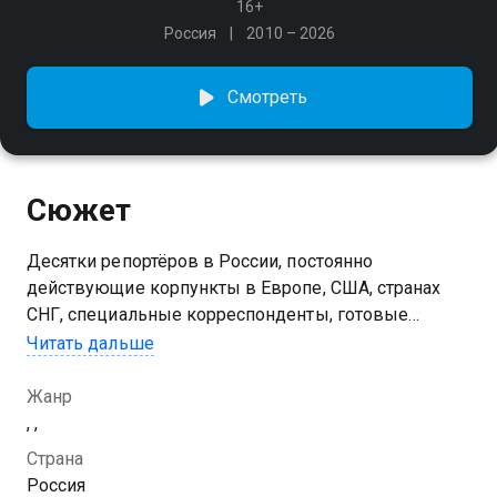
16+
Россия
2010 – 2026
Смотреть
Сюжет
Десятки репортёров в России, постоянно
действующие корпункты в Европе, США, странах
СНГ, специальные корреспонденты, готовые
немедленно отправиться в любую точку мира, - всё
Читать дальше
это для того, чтобы наши зрители узнавали самые
актуальные новости
Жанр
, ,
Страна
Россия