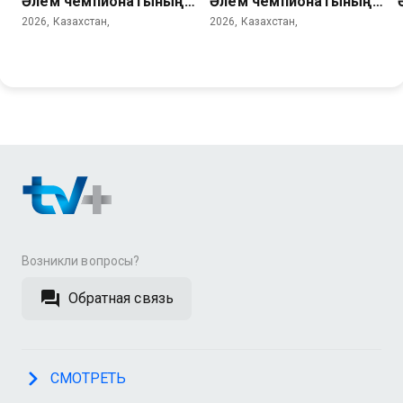
Әлем чемпионатының
Әлем чемпионатының
барлық голдары. 3 тур
барлық голдары. 1/4,
2026, Казахстан,
2026, Казахстан,
1/2 финалдар
Возникли вопросы?
Обратная связь
СМОТРЕТЬ