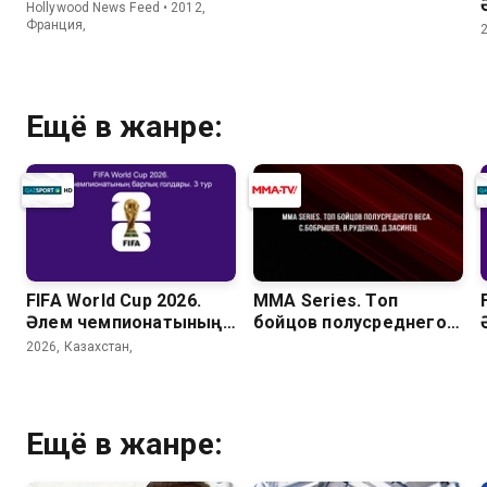
Hollywood News Feed • 2012,
Франция,
Ещё в жанре:
FIFA World Cup 2026.
MMA Series. Топ
Әлем чемпионатының
бойцов полусреднего
барлық голдары. 3 тур
веса. С.Бобрышев,
2026, Казахстан,
В.Руденко, Д.Засинец
Ещё в жанре: