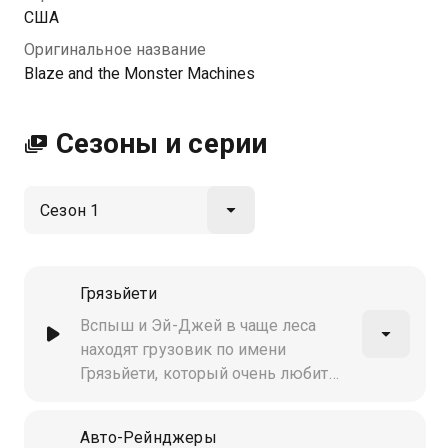
США
Оригинальное название
Blaze and the Monster Machines
Сезоны и серии
Грязьйети
Вспыш и Эй-Джей в чаще леса
находят грузовик по имени
Грязьйети, который очень любит
грязь и становится их новым
другом. Но теперь придётся
Авто-Рейнджеры
отправиться в поход, чтобы