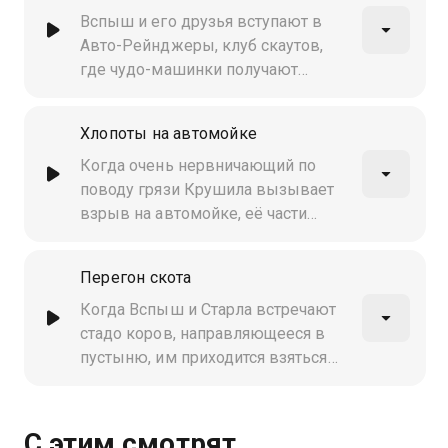
доставить его на Грязефест…
Вспыш и его друзья вступают в
самую грязную вечеринку всех
Авто-Рейнджеры, клуб скаутов,
времён!
где чудо-машинки получают
значки за достижения. Но когда
самолюбивое поведение
Хлопоты на автомойке
Крушилы подводит всех, Вспыш
должен выиграть гонку!
Когда очень нервничающий по
поводу грязи Крушила вызывает
взрыв на автомойке, её части
разлетаются по всему городу, а
Вспыш с друзьями должен
Перегон скота
использовать углы и с твоей
помощью найти все запчасти,
Когда Вспыш и Старла встречают
чтобы машинки снова стали
стадо коров, направляющееся в
чистыми!
пустыню, им приходится взяться
за приключение в стиле дикого
запада - довести их до коровника
Старлы
С этим смотрят