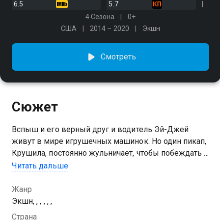
6.5
5.7
4 Сезона
0+
США
2014 – 2020
Экшн
Смотреть
Сюжет
Вспыш и его верный друг и водитель Эй-Джей
живут в мире игрушечных машинок. Но один пикап,
Крушила, постоянно жульничает, чтобы побеждать в
гонках. Это не остановит Вспыша, он всегда готов
Читать дальше
помочь друзьям, чтобы оказаться на финише
первым
Жанр
Экшн, , , , , ,
Страна