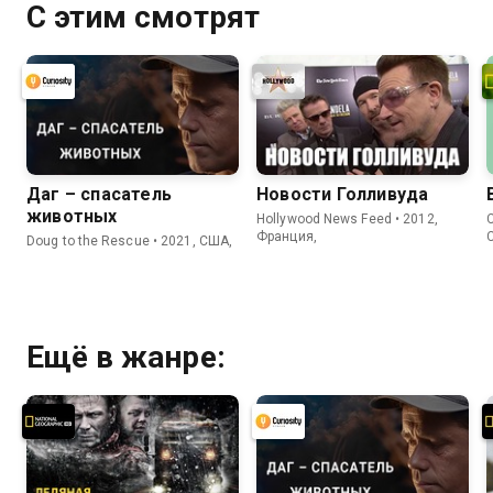
С этим смотрят
Даг – спасатель
Новости Голливуда
животных
Hollywood News Feed • 2012,
C
Франция,
Doug to the Rescue • 2021, США,
Ещё в жанре: