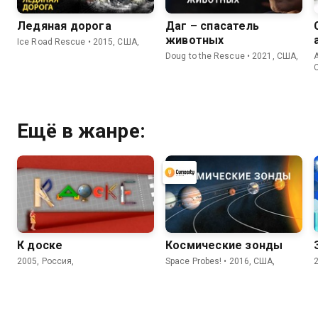
Ледяная дорога
Даг – спасатель
животных
Ice Road Rescue • 2015, США,
Doug to the Rescue • 2021, США,
A
Ещё в жанре:
К доске
Космические зонды
2005, Россия,
Space Probes! • 2016, США,