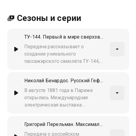
Сезоны и серии
ТУ-144. Первый в мире сверхзвуковой пассажирский самолёт
Передача рассказывает о
создании уникального
пассажирского самолёта ТУ-144,
совершившего первый полёт 31
декабря 1968 года
Николай Бенардос. Русский Гефест
В августе 1881 года в Париже
открылась Международная
электрическая выставка.
Сенсацией стала демонстрация
электрической дуговой сварки,
Григорий Перельман. Максималист
которую продемонстрировал
русский изобретатель Николай
Передача о российском