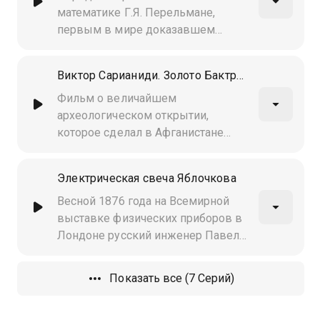
Бенардос (1842 - 1905)
математике Г.Я. Перельмане,
первым в мире доказавшем
гипотезу Пуанкаре
Виктор Сарианиди. Золото Бактрии
Фильм о величайшем
археологическом открытии,
которое сделал в Афганистане
советский археолог Виктор
Сарианиди, о Бактрийском
Электрическая свеча Яблочкова
царстве и его связи с империей
Александра Македонского, о
Весной 1876 года на Всемирной
нынешней судьбе найденных
выставке физических приборов в
Сарианиди золотых сокровищ
Лондоне русский инженер Павел
Бактрии
Яблочков продемонстрировал
своё изобретение -
Показать все (7 Серий)
"электрическую свечу". Она
произвела настоящий фурор!