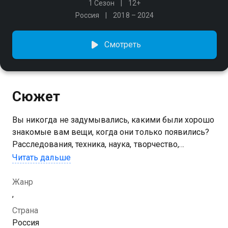
1 Сезон
12+
Россия
2018 – 2024
Смотреть
Сюжет
Вы никогда не задумывались, какими были хорошо
знакомые вам вещи, когда они только появились?
Расследования, техника, наука, творчество,
открытия, изобретения - в нашем познавательном
Читать дальше
цикле
Жанр
,
Страна
Россия