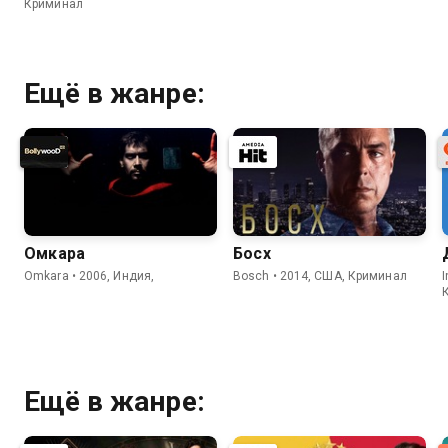
Криминал
Ещё в жанре:
Омкара
Босх
Omkara • 2006, Индия,
Bosch • 2014, США, Криминал
I
Ещё в жанре: