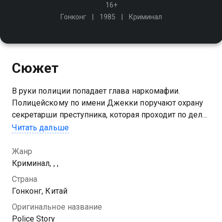
16+
Гонконг
1985
Криминал
Сюжет
В руки полиции попадает глава наркомафии.
Полицейскому по имени Джекки поручают охрану
секретарши преступника, которая проходит по делу
в качестве свидетеля. Но она исчезает. Только
Читать дальше
разыскав девушку, Джекки сможет снять с себя
подозрения в соучастии
Жанр
Криминал, , ,
Страна
Гонконг, Китай
Оригинальное название
Police Story