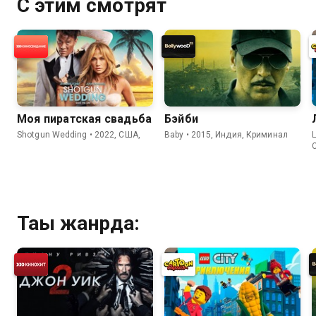
С этим смотрят
Моя пиратская свадьба
Бэйби
Shotgun Wedding • 2022, США,
Baby • 2015, Индия, Криминал
L
Тағы жанрда: