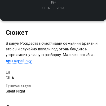
18+
США
2023
Сюжет
В канун Рождества счастливый семьянин Брайан и
его сын случайно попали под огонь бандитов,
устроивших уличную разборку. Мальчик погиб, а
раненый Брайн потерял голос. Но после суровых
Ары қарай оқу
тренировок немой мститель начнёт призывать к
ответу всех причастных
Ел
США
Түпнұсқа атауы
Silent Night