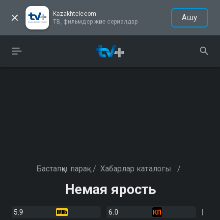
Kazakhtelecom
Ашу
ТВ, фильмдер және сериалдар
Бастапқы парақ
/
Хабарлар каталогы
/
Немая ярость
5.9
6.0