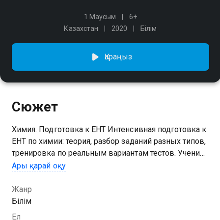
1 Маусым
6+
Казахстан
2020
Білім
Қараңыз
Сюжет
Химия. Подготовка к ЕНТ Интенсивная подготовка к
ЕНТ по химии: теория, разбор заданий разных типов,
тренировка по реальным вариантам тестов. Ученик
получает понятные объяснения, примеры,
Ары қарай оқу
домашнюю практику и доступ к демонстрационным
заданиям, доступным на сайте Центра тестирования
Жанр
Білім
Ел