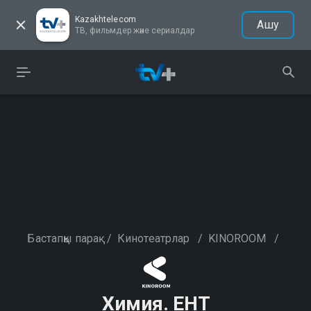
Kazakhtelecom
Ашу
ТВ, фильмдер және сериалдар
Бастапқы парақ
/
Кинотеатрлар
/
KINOROOM
/
Химия. ЕНТ