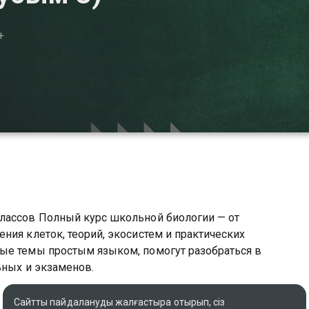
+
лассов Полный курс школьной биологии — от
ния клеток, теорий, экосистем и практических
ые темы простым языком, помогут разобраться в
ьных и экзаменов.
өру мүмкіндігіңіз бар, ол тегін және жоғары сапалы
Сайтты пайдалануды жалғастыра отырып, сіз