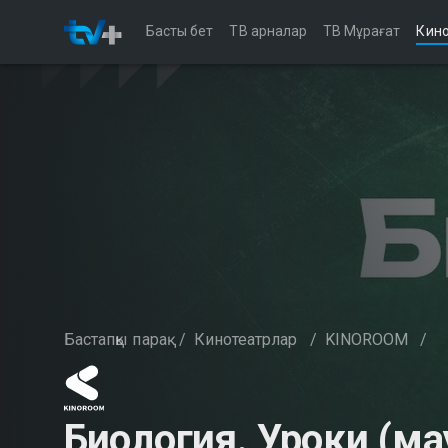
Басты бет
ТВ арналар
ТВ Мұрағат
Кино
Бастапқы парақ
/
Кинотеатрлар
/
KINOROOM
/
Биология. Уроки (м