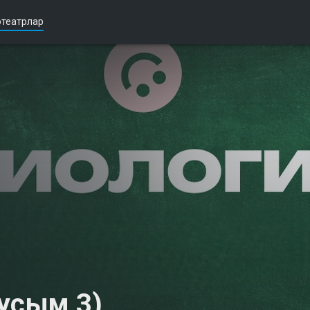
театрлар
аусым 3)