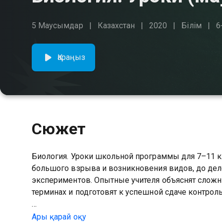
5 Маусымдар
Казахстан
2020
Білім
6
Қараңыз
Сюжет
Биология. Уроки школьной программы для 7–11 к
большого взрыва и возникновения видов, до деле
экспериментов. Опытные учителя объяснят сложн
терминах и подготовят к успешной сдаче контрол
3 маусымын Биология. Уроки сериалының онлайн к
Ары қарай оқу