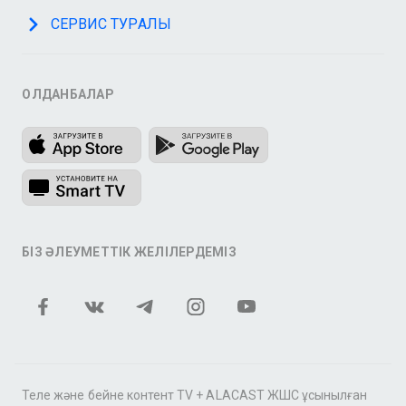
СЕРВИС ТУРАЛЫ
ҚОЛДАНБАЛАР
БІЗ ӘЛЕУМЕТТІК ЖЕЛІЛЕРДЕМІЗ
Теле және бейне контент TV + ALACAST ЖШС ұсынылған