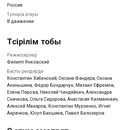
Нельзя допустить публикации, но это уже не в его
Россия
власти.
Түпнұсқа атауы
В движении
Түсірілім тобы
Режиссерлер
Филипп Янковский
Басты рөлдерде
Константин Хабенский, Оксана Фандера, Оксана
Акиньшина, Фёдор Бондарчук, Михаил Ефремов,
Елена Перова, Николай Чиндяйкин, Александра
Скачкова, Ольга Сидорова, Анастасия Калманович,
Алексей Макаров, Константин Мурзенко, Игнат
Акрачков, Юсуп Бахшиев, Павел Белозеров