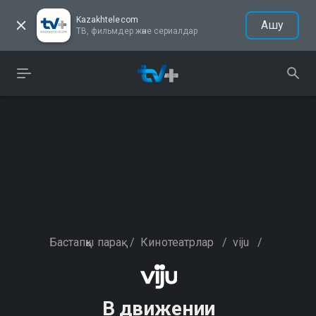
Kazakhtelecom
Ашу
ТВ, фильмдер және сериалдар
Бастапқы парақ
/
Кинотеатрлар
/
viju
/
В движении