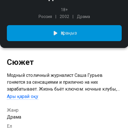
18+
Россия
2002
Драма
Қараңыз
Сюжет
Модный столичный журналист Саша Гурьев
гоняется за сенсациями и прилично на них
зарабатывает. Жизнь бьёт ключом: ночные клубы,
девушки, судебные разборки, презентации.
Ары қарай оқу
В очередной раз добыв сенсационные материалы,
он нарывается на крупные неприятности.
Жанр
На скандальных фотографиях Саша узнаёт жену
Драма
старого друга и понимает, что тот в опасности.
Ел