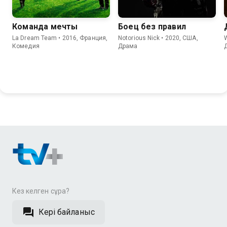
Команда мечты
Боец без правил
La Dream Team • 2016, Франция,
Notorious Nick • 2020, США,
W
Комедия
Драма
Кез келген сұрақ?
Кері байланыс