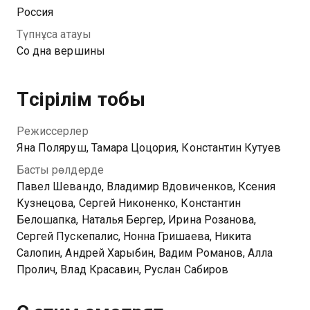
Россия
Түпнұсқа атауы
Со дна вершины
Түсірілім тобы
Режиссерлер
Яна Поляруш, Тамара Цоцория, Константин Кутуев
Басты рөлдерде
Павел Шевандо, Владимир Вдовиченков, Ксения
Кузнецова, Сергей Никоненко, Константин
Белошапка, Наталья Бергер, Ирина Розанова,
Сергей Пускепалис, Нонна Гришаева, Никита
Салопин, Андрей Харыбин, Вадим Романов, Алла
Пролич, Влад Красавин, Руслан Сабиров