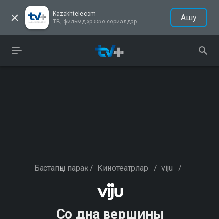
Kazakhtelecom
Ашу
ТВ, фильмдер және сериалдар
Бастапқы парақ
/
Кинотеатрлар
/
viju
/
Со дна вершины