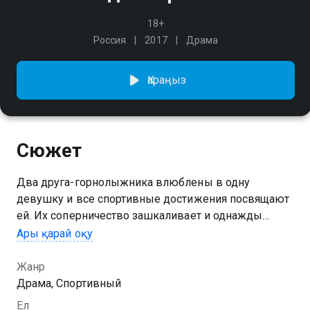
18+
Россия
2017
Драма
Қараңыз
Сюжет
Два друга-горнолыжника влюблены в одну
девушку и все спортивные достижения посвящают
ей. Их соперничество зашкаливает и однажды
приводит к нелепой трагедии. Теперь одному из них
Ары қарай оқу
всё надо начинать заново.
Жанр
Драма, Спортивный
Ел