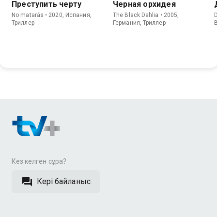
Преступить черту
Черная орхидея
No matarás • 2020, Испания,
The Black Dahlia • 2005,
D
Триллер
Германия, Триллер
Кез келген сұрақ?
Кері байланыс