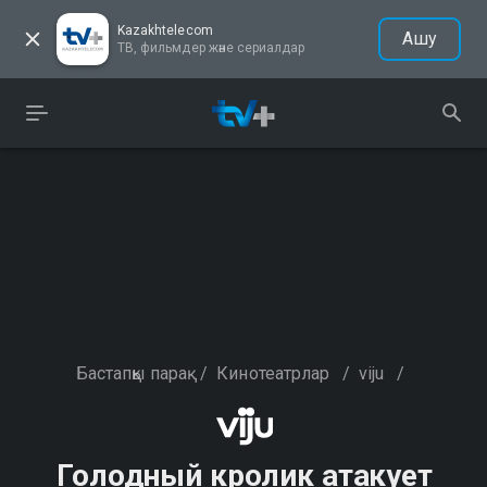
Kazakhtelecom
Ашу
ТВ, фильмдер және сериалдар
Бастапқы парақ
/
Кинотеатрлар
/
viju
/
Голодный кролик атакует