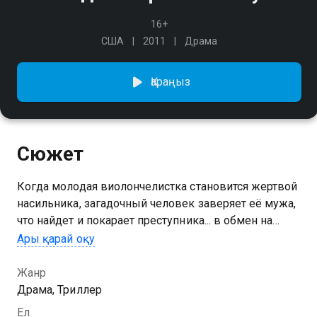
16+
США
2011
Драма
Қараңыз
Сюжет
Когда молодая виолончелистка становится жертвой
насильника, загадочный человек заверяет её мужа,
что найдет и покарает преступника... в обмен на
небольшую услугу в будущем. Герой соглашается,
Ары қарай оқу
не подозревая, во что превратится его жизнь.
Жанр
Драма, Триллер
Ел