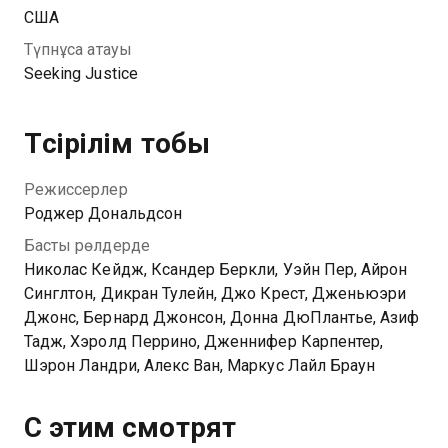
США
Түпнұсқа атауы
Seeking Justice
Түсірілім тобы
Режиссерлер
Роджер Дональдсон
Басты рөлдерде
Николас Кейдж, Ксандер Беркли, Уэйн Пер, Айрон
Синглтон, Дикран Тулейн, Джо Крест, Дженьюэри
Джонс, Бернард Джонсон, Донна ДюПлантье, Азиф
Тадж, Хэролд Перрино, Дженнифер Карпентер,
Шэрон Ландри, Алекс Ван, Маркус Лайл Браун
С этим смотрят