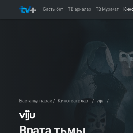
Басты бет
ТВ арналар
ТВ Мұрағат
Кино
Бастапқы парақ
/
Кинотеатрлар
/
viju
/
Врата тьмы