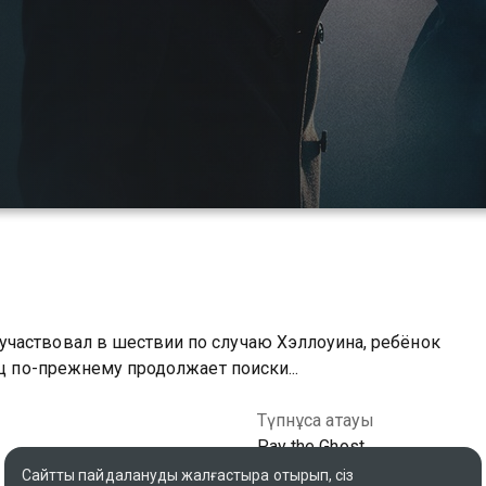
частвовал в шествии по случаю Хэллоуина, ребёнок
ец по-прежнему продолжает поиски...
Түпнұсқа атауы
Pay the Ghost
Сайтты пайдалануды жалғастыра отырып, сіз