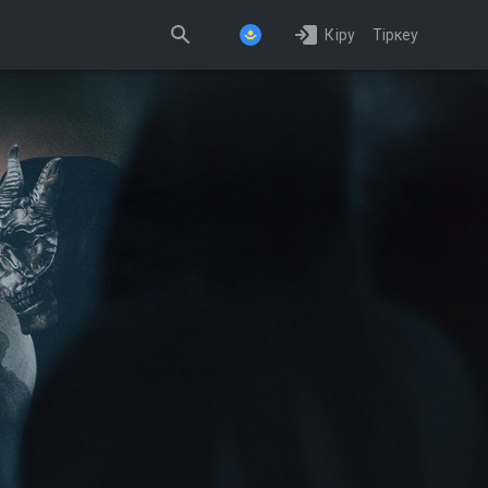
Кіру
Тіркеу