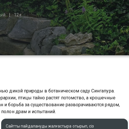
ый
12+
нью дикой природы в ботаническом саду Сингапура.
архии, птицы тайно растят потомство, а крошечные
н и борьба за существование разворачиваются рядом,
 полон драм и испытаний.
лының онлайн көру мүмкіндігіңіз бар, ол тегін және
Сайтты пайдалануды жалғастыра отырып, сіз