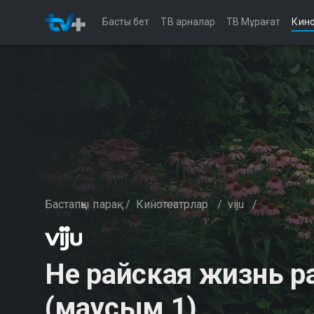
Басты бет
ТВ арналар
ТВ Мұрағат
Кино
Бастапқы парақ
/
Кинотеатрлар
/
viju
/
Не райская жизнь р
(маусым 1)