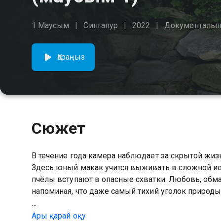
1 Маусым
Сингапур
2022
Документальн
Қараңыз
Сюжет
В течение года камера наблюдает за скрытой жиз
Здесь юный макак учится выживать в сложной иер
пчёлы вступают в опасные схватки. Любовь, обма
напоминая, что даже самый тихий уголок природы
1 маусымын Не райская жизнь райского сада сериа
Ары қарай оқу