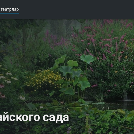
театрлар
айского сада