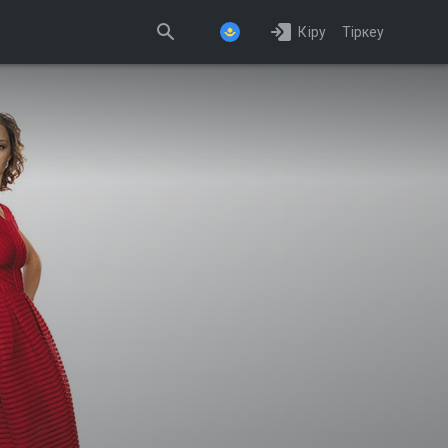
Кіру
Тіркеу