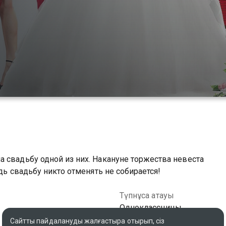
 свадьбу одной из них. Накануне торжества невеста
дь свадьбу никто отменять не собирается!
Түпнұсқа атауы
Одноклассницы
Сайтты пайдалануды жалғастыра отырып, сіз