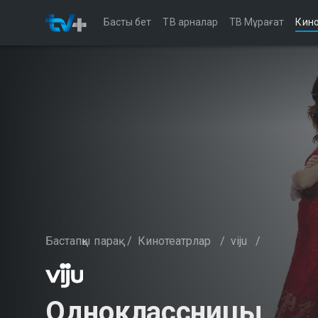
Басты бет
ТВ арналар
ТВ Мұрағат
Кино
Бастапқы парақ
/
Кинотеатрлар
/
viju
/
Одноклассницы