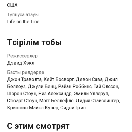
США
Түпнұсқа атауы
Life on the Line
Түсірілім тобы
Режиссерлер
Дэвид Хэкл
Басты рөлдерде
Джон Траволта, Кейт Босворт, Девон Сава, Джил
Беллоуз, Джули Бенц, Райан Роббинс, Тай Олссон,
Шэрон Стоун, Риз Александр, Эмили Уллеруп,
Стюарт Стоун, Мэтт Беллефло, Лидия Стайслингер,
Кристиан Майкл Купер, Сидни Григг
С этим смотрят