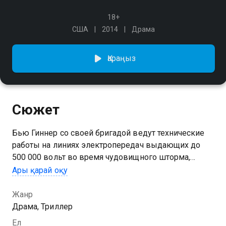
18+
США
2014
Драма
Қараңыз
Сюжет
Бью Гиннер со своей бригадой ведут технические
работы на линиях электропередач выдающих до
500 000 вольт во время чудовищного шторма,
который набирает силу с каждой минутой.
Ары қарай оқу
Жанр
Драма, Триллер
Ел