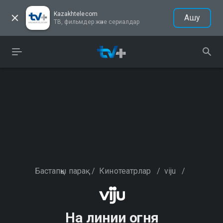
Kazakhtelecom
Ашу
ТВ, фильмдер және сериалдар
Бастапқы парақ
/
Кинотеатрлар
/
viju
/
На линии огня