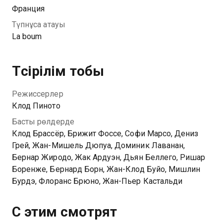
Франция
Түпнұсқа атауы
La boum
Түсірілім тобы
Режиссерлер
Клод Пиното
Басты рөлдерде
Клод Брассёр, Брижит Фоссе, Софи Марсо, Дениз
Грей, Жан-Мишель Дюпуа, Доминик Лаванан,
Бернар Жиродо, Жак Ардуэн, Дьян Беллего, Ришар
Боренже, Бернард Борн, Жан-Клод Буйо, Мишлин
Бурдэ, Флоранс Брюно, Жан-Пьер Кастальди
С этим смотрят