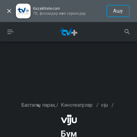
Kazakhtelecom
Ашу
ТВ, фильмдер және сериалдар
Бастапқы парақ
/
Кинотеатрлар
/
viju
/
Бум