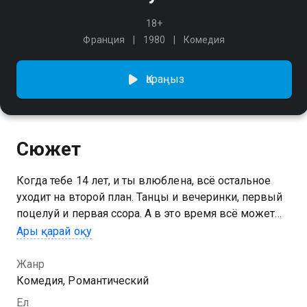
18+
Франция
1980
Комедия
Қараңыз
Сюжет
Когда тебе 14 лет, и ты влюблена, всё остальное
уходит на второй план. Танцы и вечеринки, первый
поцелуй и первая ссора. А в это время всё может
рушится и меняться лишь бы с любимым не
Ары қарай оқу
расставаться.
Жанр
Комедия, Романтический
Ел