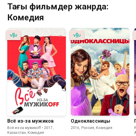
Тағы фильмдер жанрда:
Комедия
Всё из-за мужиков
Одноклассницы
Всё из-за мужикoff • 2017,
2016, Россия, Комедия
R
Казахстан, Комедия