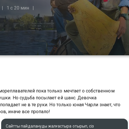
1 с 20 мин
ореплавателей пока только мечтает о собственном
ушки. Но судьба посылает ей шанс. Девочка
опадает не в те руки. Но только юная Чарли знает, что
в, иначе все пропало!
Түпнұсқа атауы
Сайтты пайдалануды жалғастыра отырып, сіз