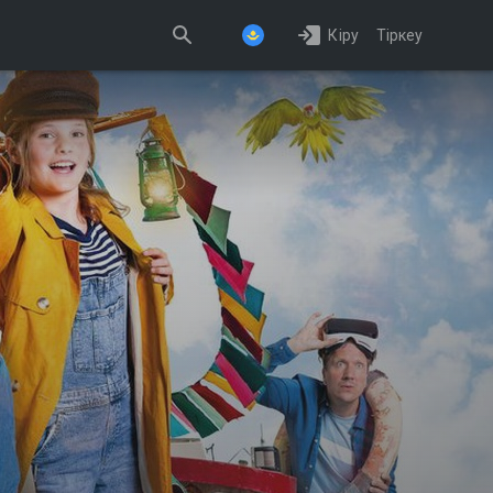
Кіру
Тіркеу