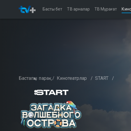
Басты бет
ТВ арналар
ТВ Мұрағат
Кино
Бастапқы парақ
/
Кинотеатрлар
/
START
/