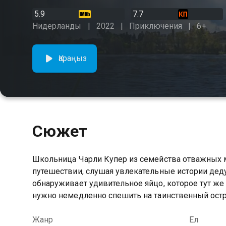
5.9
7.7
Нидерланды
2022
Приключения
6+
Қараңыз
Сюжет
Школьница Чарли Купер из семейства отважных м
путешествии, слушая увлекательные истории дед
обнаруживает удивительное яйцо, которое тут же п
нужно немедленно спешить на таинственный остро
Жанр
Ел