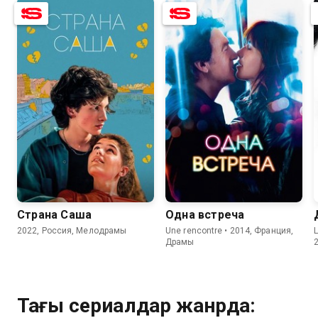
6.7
7.0
6.9
6.2
Страна Саша
Одна встреча
2022, Россия, Мелодрамы
Une rencontre • 2014, Франция,
L
Драмы
Тағы сериалдар жанрда: