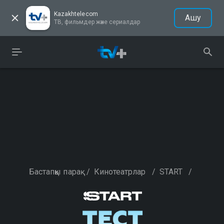
Kazakhtelecom
Ашу
ТВ, фильмдер және сериалдар
Бастапқы парақ
/
Кинотеатрлар
/
START
/