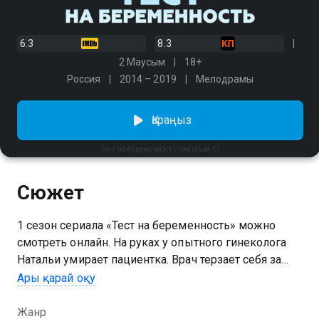
6.3
8.3
2 Маусым
18+
Россия
2014 – 2019
Мелодрамы
Қараңыз
Тест на беременность (маусым 1)
Сюжет
1 сезон сериала «Тест на беременность» можно
смотреть онлайн. На руках у опытного гинеколога
Натальи умирает пациентка. Врач терзает себя за
ошибку. Все вокруг пытаются её приободрить. Но
Ары қарай оқу
смириться с потерей тяжело, особенно, когда
единственный родной человек не находится рядом
Жанр