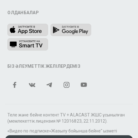
ҚОЛДАНБАЛАР
БІЗ ӘЛЕУМЕТТІК ЖЕЛІЛЕРДЕМІЗ
Теле және бейне контент TV + ALACAST ЖШС ұсынылған
(мемлекеттік лицензия № 12016823, 22.11.2012).
«Видео по подписке»Жазылу бойынша бейне" қызметі
аясында tv+» фильмдер мен сериалдар топтамасы үшін