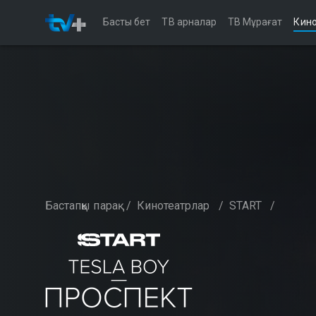
Басты бет
ТВ арналар
ТВ Мұрағат
Кино
Бастапқы парақ
/
Кинотеатрлар
/
START
/