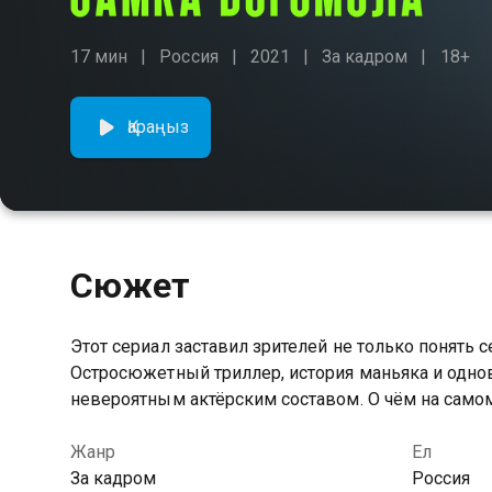
17 мин
Россия
2021
За кадром
18+
Қараңыз
Сюжет
Этот сериал заставил зрителей не только понять с
Остросюжетный триллер, история маньяка и одно
невероятным актёрским составом. О чём на самом 
Жанр
Ел
За кадром
Россия