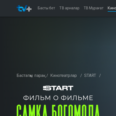
Басты бет
ТВ арналар
ТВ Мұрағат
Кино
Бастапқы парақ
/
Кинотеатрлар
/
START
/