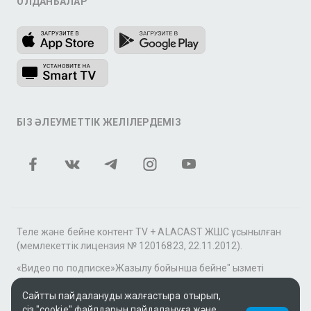
ҚОЛДАНБАЛАР
БІЗ ӘЛЕУМЕТТІК ЖЕЛІЛЕРДЕМІЗ
Теле және бейне контент TV + ALACAST ЖШС ұсынылған
(мемлекеттік лицензия № 12016823, 22.11.2012).
«Видео по подписке»Жазылу бойынша бейне" қызметі
аясында tv+» фильмдер мен сериалдар топтамасы үшін
Сайтты пайдалануды жалғастыра отырып,
контентті MEGOGO онлайн-кинотеатры ұсынады.
сіз "cookie" файлдарын пайдалануға және