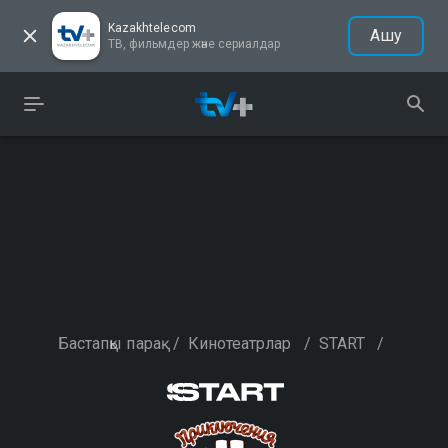
Kazakhtelecom
Ашу
ТВ, фильмдер және сериалдар
Бастапқы парақ
/
Кинотеатрлар
/
START
/