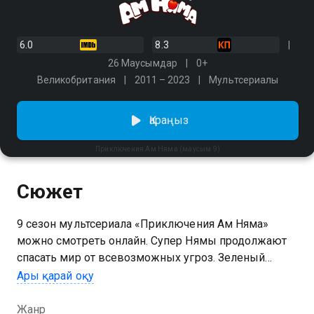
6.0
8.3
26 Маусымдар
0+
Великобритания
2011 – 2023
Мультсериалы
Қараңыз
Приключения Ам Няма (маусым 9)
Сюжет
9 сезон мультсериала «Приключения Ам Няма»
можно смотреть онлайн. Супер Нямы продолжают
спасать мир от всевозможных угроз. Зеленый
монстрик Ам Ням теперь может двигать даже
Ары қарай оқу
самые тяжелые предметы с помощью забавной
красной шапочки. Ам Няша, подружка героя, стала
Жанр