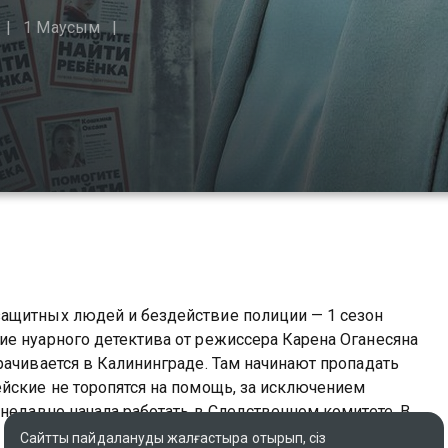
1 Маусым
ащитных людей и бездействие полиции — 1 сезон
ие нуарного детектива от режиссера Карена Оганесяна
рачивается в Калининграде. Там начинают пропадать
йские не торопятся на помощь, за исключением
 недавно начала работать в Следственном комитете. В
хотя воспоминаний о них почти не осталось. Идущая по
Сайтты пайдалануды жалғастыра отырып, сіз