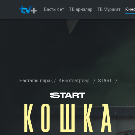
Басты бет
ТВ арналар
ТВ Мұрағат
Кино
Бастапқы парақ
/
Кинотеатрлар
/
START
/