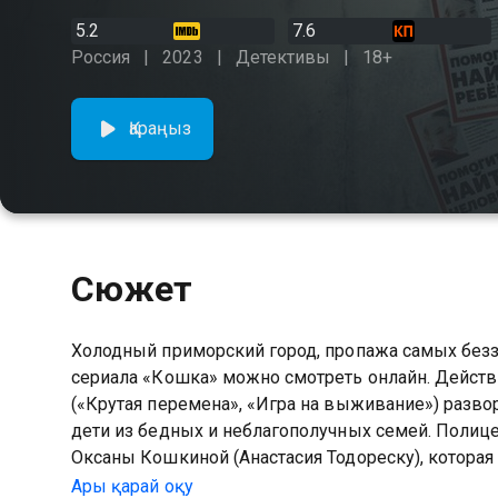
5.2
7.6
Россия
2023
Детективы
18+
Қараңыз
Сюжет
Холодный приморский город, пропажа самых безз
сериала «Кошка» можно смотреть онлайн. Действ
(«Крутая перемена», «Игра на выживание») разво
дети из бедных и неблагополучных семей. Полице
Оксаны Кошкиной (Анастасия Тодореску), которая
раннем детстве она пережила страшные события, 
Ары қарай оқу