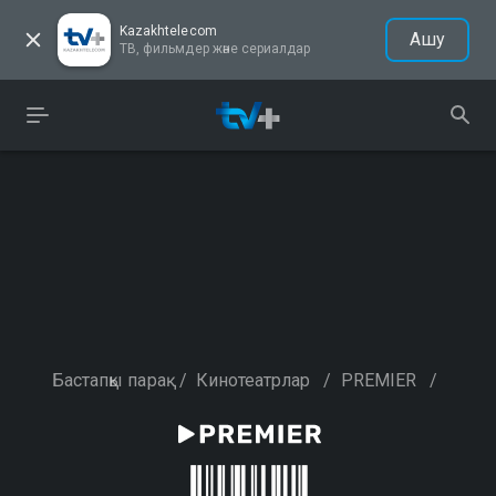
Kazakhtelecom
Ашу
ТВ, фильмдер және сериалдар
Бастапқы парақ
/
Кинотеатрлар
/
PREMIER
/