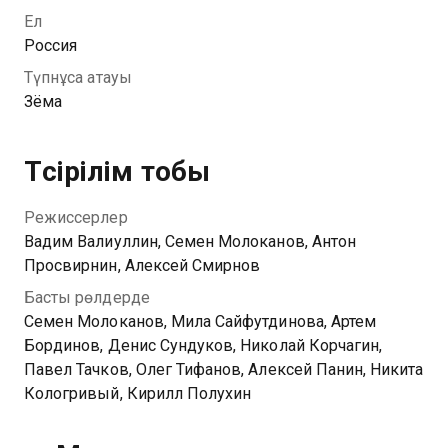
подвозит красавицу, но и помогает ей починить
Ел
дорогие туфли. Мила для него – идеальная девушка,
Россия
но сможет ли бедный и необразованный парень
Түпнұсқа атауы
покорить представительницу золотой молодежи?
Зёма
Түсірілім тобы
Режиссерлер
Вадим Валиуллин, Семен Молоканов, Антон
Просвирнин, Алексей Смирнов
Басты рөлдерде
Семен Молоканов, Мила Сайфутдинова, Артем
Бординов, Денис Сундуков, Николай Корчагин,
Павел Тачков, Олег Тифанов, Алексей Панин, Никита
Кологривый, Кирилл Полухин