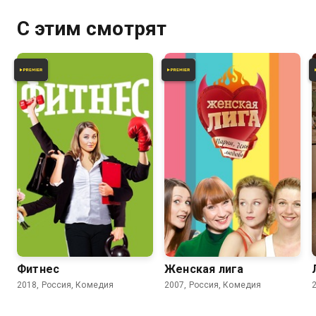
только метафорическое
желание девушки он понимает
С этим смотрят
по-своему...
4.2
3.7
Фитнес
Женская лига
2018, Россия, Комедия
2007, Россия, Комедия