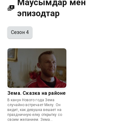
Маусымдар мен
эпизодтар
Сезон 4
Зема. Сказка на районе
В канун Нового года Зема
случайно встречает Милу. Он
видит, как девушка вешает на
праздничную елку открытку со
своим желанием. Зема
понимает, что это его шанс
наконец-то сойтись с Милой, и
решает исполнить ее мечту. Вот