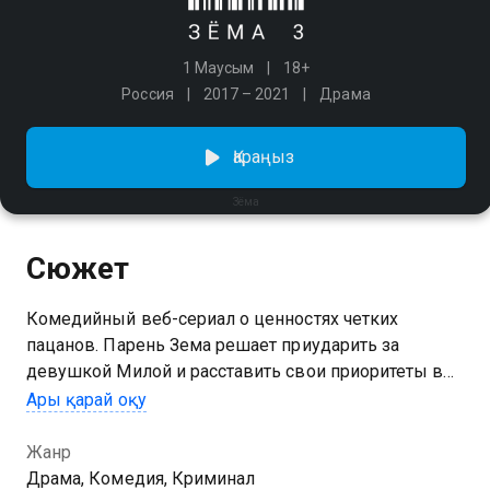
1 Маусым
18+
Россия
2017 – 2021
Драма
Қараңыз
Зёма
Сюжет
Комедийный веб-сериал о ценностях четких
пацанов. Парень Зема решает приударить за
девушкой Милой и расставить свои приоритеты в
жизни. На вечеринке Мила застукивает своего
Ары қарай оқу
бойфренда с другим юношей. В ярости она уезжает
на такси и там знакомится с дворовым пацаном
Жанр
Земой, который живет по понятиям. Зема не только
Драма, Комедия, Криминал