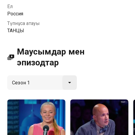
форматында Қазахтелеком арқылы қолжетімді.
Ел
Россия
Түпнұсқа атауы
ТАНЦЫ
Маусымдар мен
эпизодтар