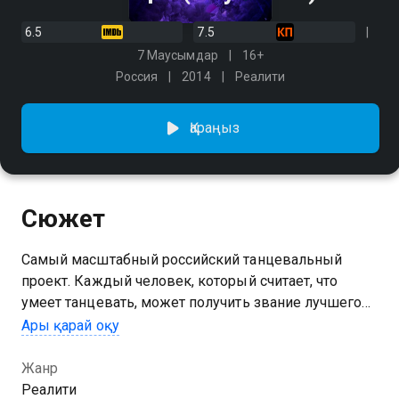
6.5
7.5
7 Маусымдар
16+
Россия
2014
Реалити
Қараңыз
Сюжет
Самый масштабный российский танцевальный
проект. Каждый человек, который считает, что
умеет танцевать, может получить звание лучшего
танцора страны и стать звездой.
Ары қарай оқу
1 маусымын ТАНЦЫ сериалының онлайн көру
Жанр
мүмкіндігіңіз бар, ол тегін және жоғары сапалы HD
Реалити