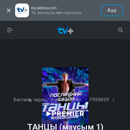
Kazakhtelecom
Ашу
ТВ, фильмдер және сериалдар
Бастапқы парақ
/
Кинотеатрлар
/
PREMIER
/
ТАНЦЫ (маусым 1)