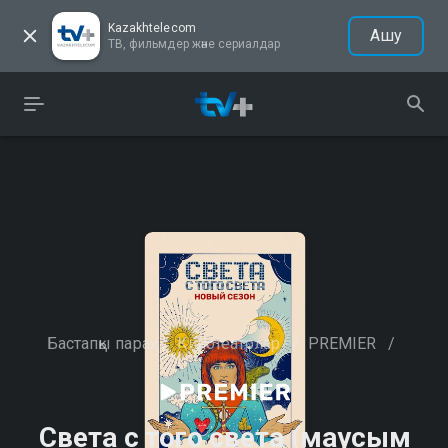
Kazakhtelecom
Ашу
ТВ, фильмдер және сериалдар
Бастапқы парақ
/
Кинотеатрлар
/
PREMIER
/
Света с того света (маусым