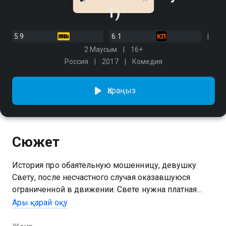
1)
5.9
6.1
2 Маусым
16+
Россия
2017
Комедия
Қараңыз
Сюжет
История про обаятельную мошенницу, девушку
Свету, после несчастного случая оказавшуюся
ограниченной в движении. Свете нужна платная
операция, чтобы вновь встать на ноги. Но как
Ары қарай оқу
заработать, если нет даже возможности выйти из
дома? У Светы появляется идея! На просторах