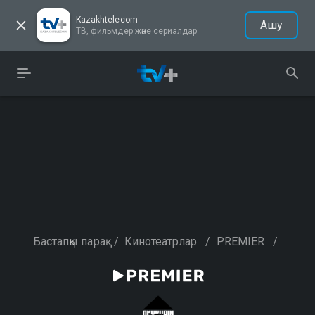
Kazakhtelecom
Ашу
ТВ, фильмдер және сериалдар
Бастапқы парақ
/
Кинотеатрлар
/
PREMIER
/