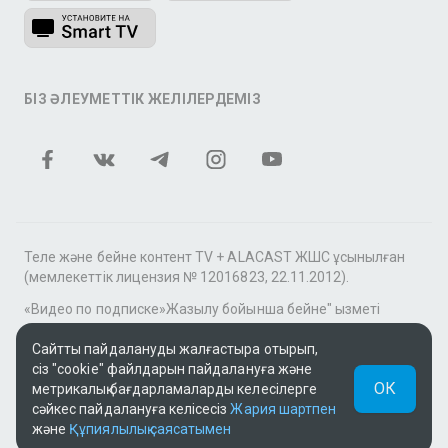
БІЗ ӘЛЕУМЕТТІК ЖЕЛІЛЕРДЕМІЗ
Теле және бейне контент TV + ALACAST ЖШС ұсынылған
(мемлекеттік лицензия № 12016823, 22.11.2012).
«Видео по подписке»Жазылу бойынша бейне" қызметі
аясында tv+» фильмдер мен сериалдар топтамасы үшін
контентті MEGOGO онлайн-кинотеатры ұсынады.
Сайтты пайдалануды жалғастыра отырып,
сіз "cookie" файлдарын пайдалануға және
Қолдау: tvplus@telecom.kz
ОК
метрикалық бағдарламаларды келесілерге
сәйкес пайдалануға келісесіз
Жария шартпен
UUID: 388bd45f-a720-4daa-a28b-6f801ba3881f
және
Құпиялылық саясатымен
v3.9.15
|
SSR