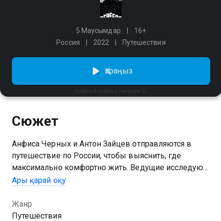
5 Маусымдар
16+
Россия
2022
Путешествия
Қараңыз
Пробный переезд (маусым 5)
Сюжет
Анфиса Черных и Антон Зайцев отправляются в
путешествие по России, чтобы выяснить, где
максимально комфортно жить. Ведущие исследуют
страну и расскажут полезные вещи о городах: где
Ары қарай оқу
снять жилье, куда устроиться на работу, какой
ресторан выбрать и многое другое. Никаких
Жанр
избитых советов из путеводителей, только ответы
Путешествия