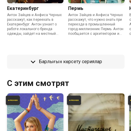
Екатеринбург
Пермь
Антон Зайцев и Анфиса Черных
Антон Зайцев и Анфиса Черных
расскажут, как переехать в
расскажут, что нужно знать при
Екатеринбург. Антон узнает о
переезде в промышленный
работе локального бренда
город-миллионник Пермь. Антон
одежды, зайдет на местный
пообщается с архитектором и
рынок и обучится кузнечному
подберет себе микроквартиру в
делу. Анфиса поговорит с
новостройке. Он познакомится с
архитектором об особенностях
танцевальным коллективом "DS
жилья, изучит культуру города и
Crew", разберется, что в Перми с
попробует блюда с локальными
наукой и попробует
Барлығын көрсету сериялар
продуктами.
роупджампинг. Анфиса
поработает горным инженером
на руднике, познакомится с
гастрономией Перми, научится
С этим смотрят
готовить посикунчики и
побывает на тренировке
сборной России по прыжкам на
лыжах с трамплина. О
релокации в Пермь расскажут
ведущие программы «Пробный
переезд».