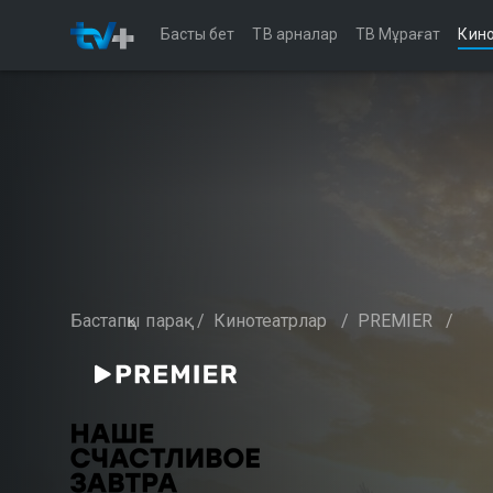
Басты бет
ТВ арналар
ТВ Мұрағат
Кино
Бастапқы парақ
/
Кинотеатрлар
/
PREMIER
/