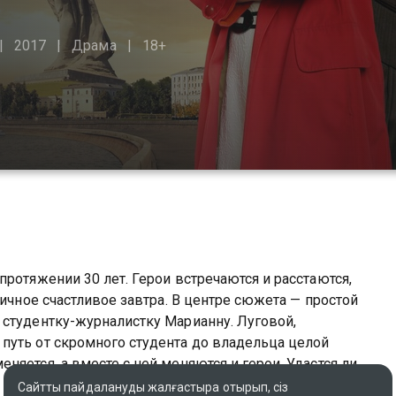
2017
Драма
18+
протяжении 30 лет. Герои встречаются и расстаются,
ичное счастливое завтра. В центре сюжета — простой
 студентку-журналистку Марианну. Луговой,
путь от скромного студента до владельца целой
няется, а вместе с ней меняются и герои. Удастся ли
 свою жизнь в водовороте перемен?
Сайтты пайдалануды жалғастыра отырып, сіз