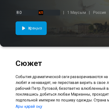
8.0
1 Маусым
Россия
Қараңыз
Сюжет
События драматической саги разворачиваются на 
любят и ненавидят, не переставая верить в свое л
рабочий Петр Луговой, безответно влюбленный в
поклявшись добиться любви Марианны, проходит 
подпольной империи по пошиву одежды. Страна ме
Луговому обрести любовь, сохранить империю и
Ары қарай оқу