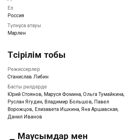
ли получится запутать этот ходячий детектор лжи.
Ел
Россия
Түпнұсқа атауы
Марлен
Түсірілім тобы
Режиссерлер
Станислав Либин
Басты рөлдерде
Юрий Стоянов, Маруся Фомина, Ольга Тумайкина,
Руслан Ягудин, Владимир Большов, Павел
Ворожцов, Елизавета Ишкина, Яна Аршавская,
Данил Иванов
Маусымдар мен