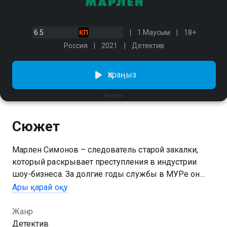
6.5
1 Маусым
18+
Россия
2021
Детектив
Қараңыз
Марлен
Сюжет
Марлен Симонов – следователь старой закалки,
который раскрывает преступления в индустрии
шоу-бизнеса. За долгие годы службы в МУРе он
накопил много опыта, натренировал интуицию и
Ары қарай оқу
наблюдательность и выработал в себе уникальную
особенность. У Марлена появилась аллергия на
Жанр
правду, так что обманщикам и преступникам вряд
Детектив