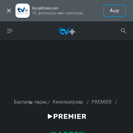
Kazakhtelecom
Ашу
ТВ, фильмдер және сериалдар
Бастапқы парақ
/
Кинотеатрлар
/
PREMIER
/