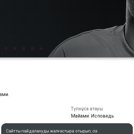
ами.
Түпнұсқа атауы
Майами. Исповедь
Сайтты пайдалануды жалғастыра отырып, сіз