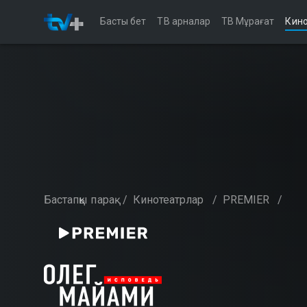
Басты бет
ТВ арналар
ТВ Мұрағат
Кино
Бастапқы парақ
/
Кинотеатрлар
/
PREMIER
/