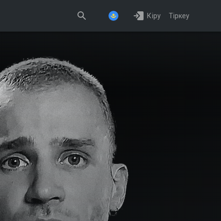
Кіру
Тіркеу