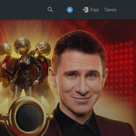
Кіру
Тіркеу