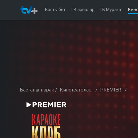
Басты бет
ТВ арналар
ТВ Мұрағат
Кино
Бастапқы парақ
/
Кинотеатрлар
/
PREMIER
/