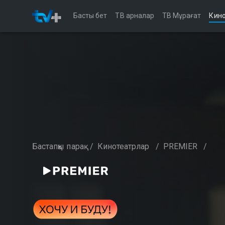
Басты бет
ТВ арналар
ТВ Мұрағат
Кино
Бастапқы парақ
/
Кинотеатрлар
/
PREMIER
/