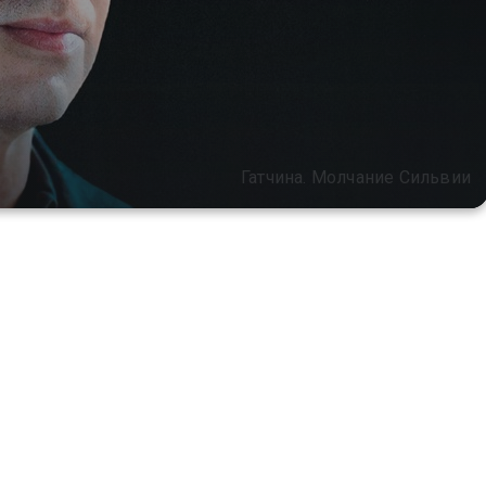
Гатчина. Молчание Сильвии