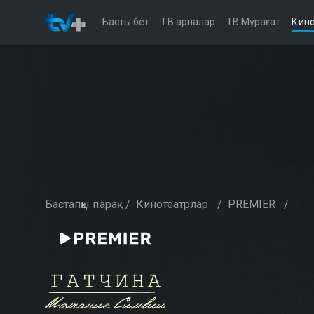
Басты бет
ТВ арналар
ТВ Мұрағат
Кино
Бастапқы парақ
/
Кинотеатрлар
/
PREMIER
/