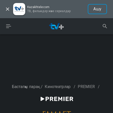
Kazakhtelecom
Ашу
ТВ, фильмдер және сериалдар
Бастапқы парақ
/
Кинотеатрлар
/
PREMIER
/