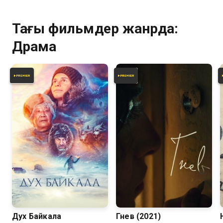
Тағы фильмдер жанрда:
Драма
5.7
6.6
Дух Байкала
Гнев (2021)