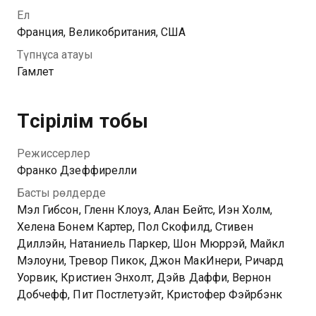
гибели амбициозного Клавдия и неверную супругу
Ел
Гертруду. Гамлет решает отомстить и начинает
Франция, Великобритания, США
искать доказательства их вины.
Түпнұсқа атауы
Гамлет
Түсірілім тобы
Режиссерлер
Франко Дзеффирелли
Басты рөлдерде
Мэл Гибсон, Гленн Клоуз, Алан Бейтс, Иэн Холм,
Хелена Бонем Картер, Пол Скофилд, Стивен
Диллэйн, Натаниель Паркер, Шон Мюррэй, Майкл
Мэлоуни, Тревор Пикок, Джон МакИнери, Ричард
Уорвик, Кристиен Энхолт, Дэйв Даффи, Вернон
Добчефф, Пит Постлетуэйт, Кристофер Фэйрбэнк