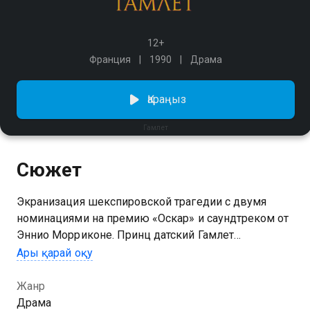
12+
Франция
1990
Драма
Қараңыз
Гамлет
Сюжет
Экранизация шекспировской трагедии с двумя
номинациями на премию «Оскар» и саундтреком от
Эннио Морриконе. Принц датский Гамлет
возвращается домой после смерти отца. Его мать
Ары қарай оқу
Гертруда уже вышла замуж за Клавдия – брата
погибшего мужа, которому перешла корона. Вскоре
Жанр
принцу является призрак отца и обвиняет в своей
Драма