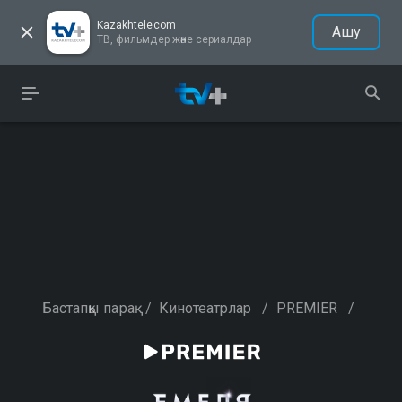
Kazakhtelecom
Ашу
ТВ, фильмдер және сериалдар
Бастапқы парақ
/
Кинотеатрлар
/
PREMIER
/