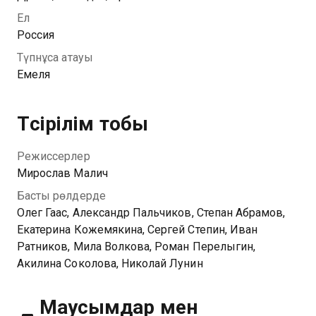
своевольность и непредсказуемость. Однако
Ел
эффективная работа капитана вынуждает боссов
Россия
закрывать глаза на непростой характер ценного
Түпнұсқа атауы
сотрудника.
Емеля
Түсірілім тобы
Режиссерлер
Мирослав Малич
Басты рөлдерде
Олег Гаас, Александр Пальчиков, Степан Абрамов,
Екатерина Кожемякина, Сергей Степин, Иван
Ратников, Мила Волкова, Роман Перелыгин,
Акилина Соколова, Николай Лунин
Маусымдар мен