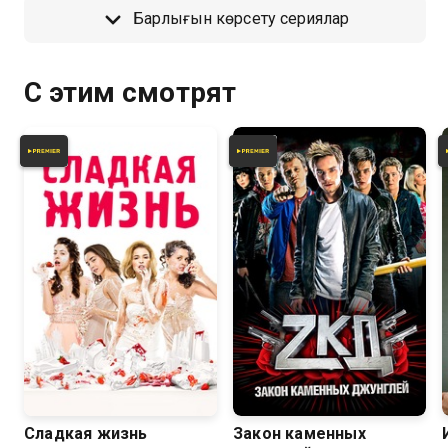
Барлығын көрсету сериялар
С этим смотрят
7.8
7.0
7.7
6.7
Сладкая жизнь
Закон каменных