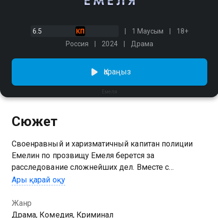
6.5
1 Маусым
18+
Россия
2024
Драма
Қараңыз
Емеля
Сюжет
Своенравный и харизматичный капитан полиции
Емелин по прозвищу Емеля берется за
расследование сложнейших дел. Вместе с
коллегами, капитанами Васиным и Долбуновым и
Ары қарай оқу
экспертом-криминалистом Лихачевой, он раз за
разом раскрывает самые запутанные преступления.
Жанр
Начальство недолюбливает Емелю за
Драма, Комедия, Криминал