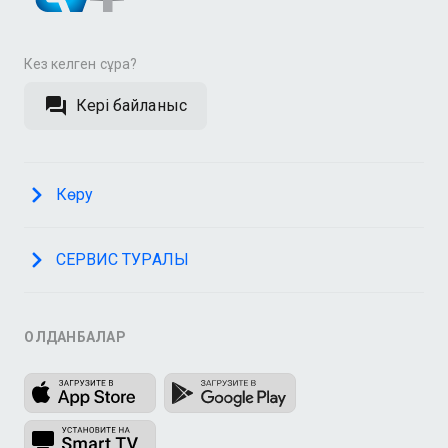
Кез келген сұрақ?
Кері байланыс
Көру
СЕРВИС ТУРАЛЫ
ҚОЛДАНБАЛАР