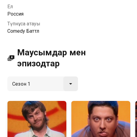
HD форматында Қазахтелеком арқылы қолжетімді.
Ел
Россия
Түпнұсқа атауы
Comedy Баттл
Маусымдар мен
эпизодтар