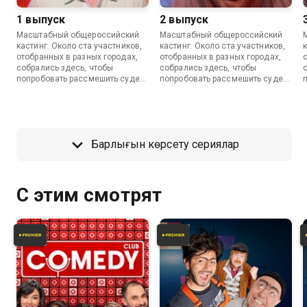
1 выпуск
2 выпуск
Масштабный общероссийский
Масштабный общероссийский
кастинг. Около ста участников,
кастинг. Около ста участников,
отобранных в разных городах,
отобранных в разных городах,
собрались здесь, чтобы
собрались здесь, чтобы
попробовать рассмешить судей
попробовать рассмешить судей
и получить реальный шанс стать
и получить реальный шанс стать
известными.
известными.
Барлығын көрсету сериялар
С этим смотрят