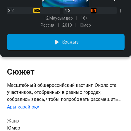
3.2
4.3
12 Маусымдар
16+
Россия
2010
Юмор
Қараңыз
Сюжет
Масштабный общероссийский кастинг. Около ста
участников, отобранных в разных городах,
собрались здесь, чтобы попробовать рассмешить
судей и получить реальный шанс стать известными.
Ары қарай оқу
1 маусымын Comedy Баттл сериалының онлайн
Жанр
көру мүмкіндігіңіз бар, ол тегін және жоғары сапалы
Юмор