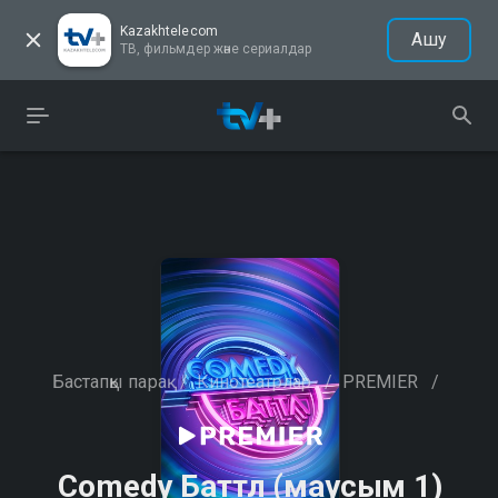
Kazakhtelecom
Ашу
ТВ, фильмдер және сериалдар
Бастапқы парақ
/
Кинотеатрлар
/
PREMIER
/
Comedy Баттл (маусым 1)