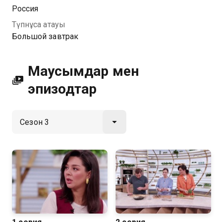
көру мүмкіндігіңіз бар, ол тегін және жоғары сапалы
Россия
HD форматында Қазахтелеком арқылы қолжетімді.
Түпнұсқа атауы
Большой завтрак
Маусымдар мен
эпизодтар