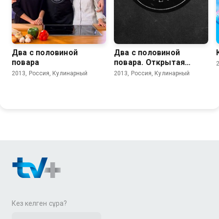
Два с половиной
Два с половиной
повара
повара. Открытая
кухня
2013, Россия, Кулинарный
2013, Россия, Кулинарный
Кез келген сұрақ?