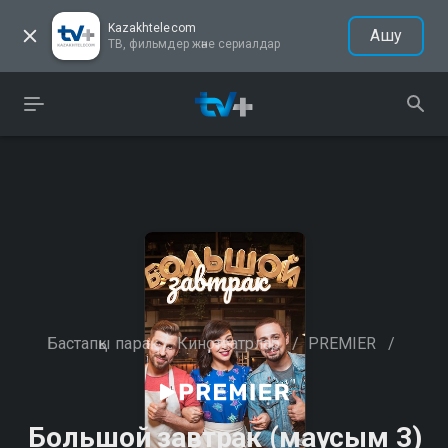
Kazakhtelecom
Ашу
ТВ, фильмдер және сериалдар
Бастапқы парақ
/
Кинотеатрлар
/
PREMIER
/
Большой завтрак (маусым 3)