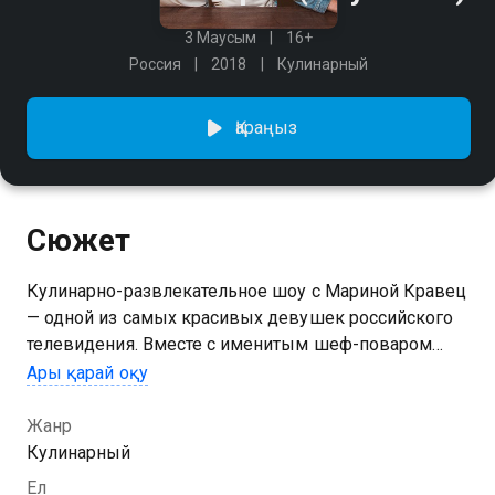
3 Маусым
16+
Россия
2018
Кулинарный
Қараңыз
Сюжет
Кулинарно-развлекательное шоу с Мариной Кравец
— одной из самых красивых девушек российского
телевидения. Вместе с именитым шеф-поваром
Артемом Лосевым она готовит изысканные блюда,
Ары қарай оқу
а также разузнает последние новости из жизни
звезд, которые заглядывают в гости.
Жанр
Кулинарный
3 маусымын Большой завтрак сериалының онлайн
Ел