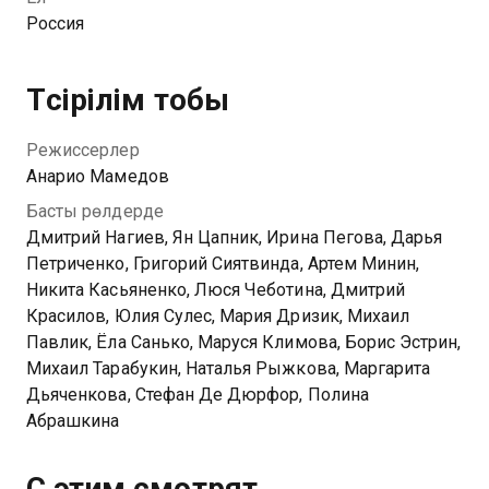
Россия
Түсірілім тобы
Режиссерлер
Анарио Мамедов
Басты рөлдерде
Дмитрий Нагиев, Ян Цапник, Ирина Пегова, Дарья
Петриченко, Григорий Сиятвинда, Артем Минин,
Никита Касьяненко, Люся Чеботина, Дмитрий
Красилов, Юлия Сулес, Мария Дризик, Михаил
Павлик, Ёла Санько, Маруся Климова, Борис Эстрин,
Михаил Тарабукин, Наталья Рыжкова, Маргарита
Дьяченкова, Стефан Де Дюрфор, Полина
Абрашкина
С этим смотрят