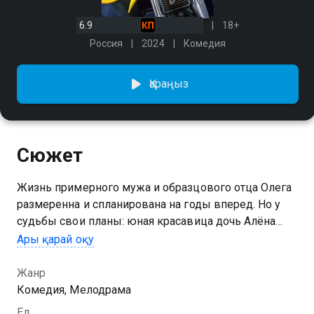
6.9
18+
Россия
2024
Комедия
Қараңыз
Сюжет
Жизнь примерного мужа и образцового отца Олега
размеренна и спланирована на годы вперед. Но у
судьбы свои планы: юная красавица дочь Алёна
влюбляется в некогда лучшего друга и ровесника
Ары қарай оқу
своего отца Антона, с которым их объединяет не
просто дружба в далеком прошлом, а бурная во
Жанр
всех отношениях молодость. Настолько бурная, что
Комедия, Мелодрама
Олег предпочитает держать в тайне даже от семьи.
Ел