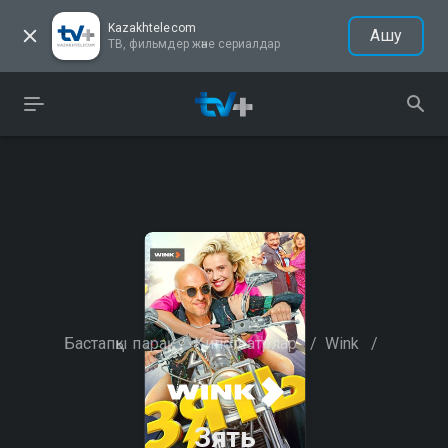
Kazakhtelecom
Ашу
ТВ, фильмдер және сериалдар
Бастапқы парақ
/
Кинотеатрлар
/
Wink
/
Зять