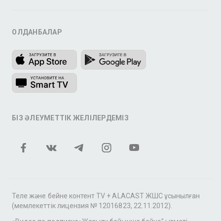
ҚОЛДАНБАЛАР
БІЗ ӘЛЕУМЕТТІК ЖЕЛІЛЕРДЕМІЗ
Теле және бейне контент TV + ALACAST ЖШС ұсынылған
(мемлекеттік лицензия № 12016823, 22.11.2012).