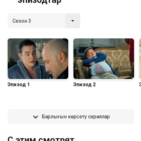
қолжетімді.
Эпизод 1
Эпизод 2
Барлығын көрсету сериялар
С этим смотрят