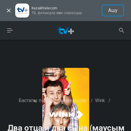
Kazakhtelecom
Ашу
ТВ, фильмдер және сериалдар
Бастапқы парақ
/
Кинотеатрлар
/
Wink
/
Два отца и два сына (маусым