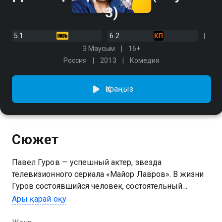
3)
5.1
6.2
3 Маусым
16+
Россия
2013
Комедия
Қараңыз
Сюжет
Павел Гуров — успешный актер, звезда
телевизионного сериала «Майор Лавров». В жизни
Гуров состоявшийся человек, состоятельный
Казанова, который прожигает жизнь ради
Ары қарай оқу
собственных удовольствий. Всё меняется, когда на
пороге его элитной квартиры появляется Виктор —