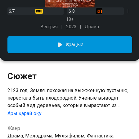
6.7
6.8
18+
Венгрия
2023
Драма
Қараңыз
Сюжет
2123 год. Земля, похожая на выжженную пустыню,
перестала быть плодородной. Ученые выводят
особый вид деревьев, которые вырастают из
человеческой плоти, Жизнь мегаполиса теперь
Ары қарай оқу
подчинена безжалостному закону: по достижении 50
лет все граждане обязаны стать донорами для
Жанр
растений. 28-летний психолог Стефан — один из
Драма, Мелодрама, Мультфильм, Фантастика