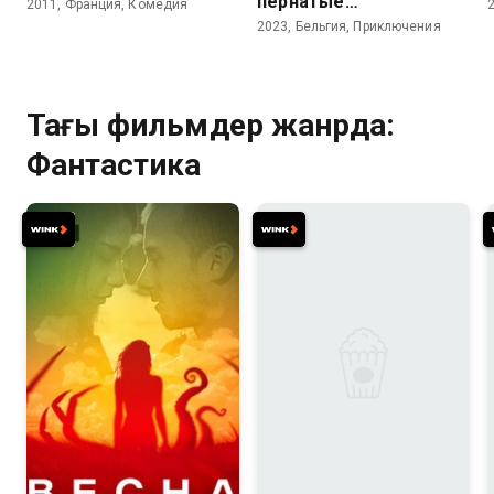
пернатые
2011, Франция, Комедия
колокольчики
2023, Бельгия, Приключения
Тағы фильмдер жанрда:
Фантастика
6.6
6.7
5.9
4.8