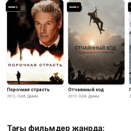
6.7
6.6
6.5
6.8
Порочная страсть
Отчаянный ход
2012, США, Драма
2019, США, Драма
Тағы фильмдер жанрда: