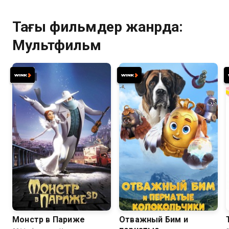
Тағы фильмдер жанрда:
Мультфильм
7.4
6.7
7.5
5.1
Монстр в Париже
Отважный Бим и