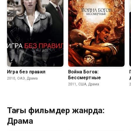
6.6
6.8
5.9
6.0
Игра без правил
Война Богов:
Бессмертные
2010, ОАЭ, Драма
2011, США, Драма
Тағы фильмдер жанрда:
Драма