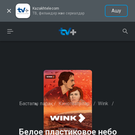
Kazakhtelecom
Ашу
ТВ, фильмдер және сериалдар
Бастапқы парақ
/
Кинотеатрлар
/
Wink
/
Белое пластиковое небо