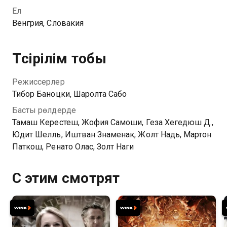
активных сторонников заведенного миропорядка.
Ел
Но все меняется, когда его любимая жена Нора
Венгрия, Словакия
соглашается на добровольную имплантацию. Чтобы
спасти любимую, Стефан обманным путем
проникает в секретную лабораторию, где находится
Түсірілім тобы
его жена.
Режиссерлер
Тибор Баноцки, Шаролта Сабо
Басты рөлдерде
Тамаш Керестеш, Жофия Самоши, Геза Хегедюш Д.,
Юдит Шелль, Иштван Знаменак, Жолт Надь, Мартон
Паткош, Ренато Олас, Золт Наги
С этим смотрят