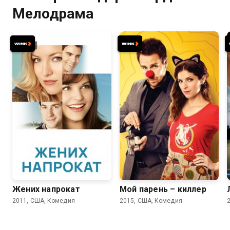
Мелодрама
6.3
5.8
6.4
6.3
Жених напрокат
Мой парень – киллер
2011, США, Комедия
2015, США, Комедия