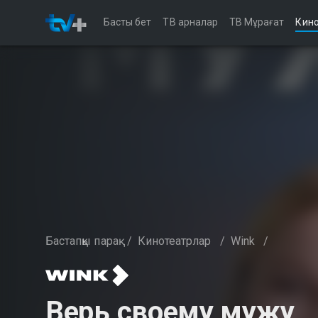
Басты бет
ТВ арналар
ТВ Мұрағат
Кино
Бастапқы парақ
/
Кинотеатрлар
/
Wink
/
Верь своему мужу