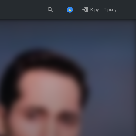
Кіру
Тіркеу