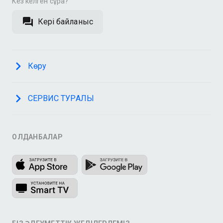
Кез келген сұрақ?
Кері байланыс
Көру
СЕРВИС ТУРАЛЫ
ҚОЛДАНБАЛАР