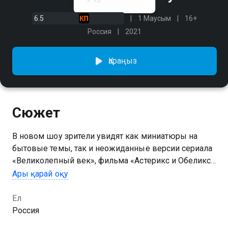
6.5
1 Маусым
16+
Россия
2021
Қараңыз
Сюжет
В новом шоу зрители увидят как миниатюры на
бытовые темы, так и неожиданные версии сериала
«Великолепный век», фильма «Астерикс и Обеликс»
и мультфильмов «Шрек» и «История игрушек». На
Ары қарай оқу
сцене «Планеты КВН» окажутся участники команд
КВН разных лет: Дмитрий Колчин, Ренат Мухамбаев,
Ел
Дмитрий Бушуев, Алексей Кривеня, Иван
Россия
Пышненко и другие. Самой юной героиней шоу