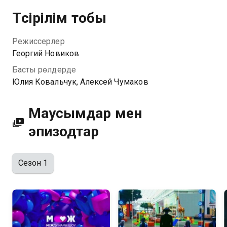
станет восьмилетняя актриса Ева Смирнова,
Түсірілім тобы
которую зрители знают по проектам: «Детский
КВН», «Гости из прошлого», «Чума!» и «Настя,
Режиссерлер
соберись!».
Георгий Новиков
Басты рөлдерде
Юлия Ковальчук, Алексей Чумаков
Маусымдар мен
эпизодтар
Сезон 1