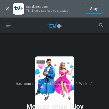
Kazakhtelecom
Ашу
ТВ, фильмдер және сериалдар
Бастапқы парақ
/
Кинотеатрлар
/
Wink
/
Между нами Шоу